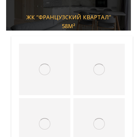
ЖК “ФРАНЦУЗСКИЙ КВАРТАЛ”
58М²