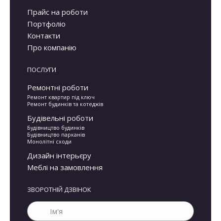
opens
opens
opens
opens
Прайс на роботи
Портфоліо
in
in
in
in
Контакти
new
new
new
new
Про компанію
window
window
window
window
ПОСЛУГИ
Ремонтні роботи
Ремонт квартир під ключ
Ремонт будинків та котеджів
Будівельні роботи
Будівництво будинків
Будівництво парканів
Монолітні сходи
Дизайн інтерьєру
Меблі на замовлення
ЗВОРОТНІЙ ДЗВІНОК