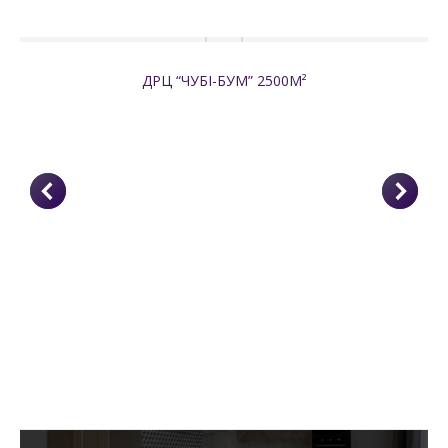
ДРЦ “ЧУБІ-БУМ” 2500М²